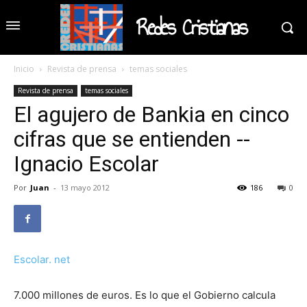
Redes Cristianas
Inicio
Revista de prensa
temas sociales
Revista de prensa
temas sociales
El agujero de Bankia en cinco
cifras que se entienden --
Ignacio Escolar
Por
Juan
-
13 mayo 2012
186
0
Escolar. net
7.000 millones de euros. Es lo que el Gobierno calcula