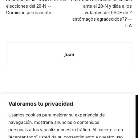
elecciones del 20-N --
ante el 20-N y tilda a los
Comisión permanente
votantes del PSOE de ?
estómagos agradecidos?? --
L.A
Juan
Valoramos tu privacidad
Redes Cristianas
Usamos cookies para mejorar su experiencia de
Una mirada alternativa sobre la Iglesia católica y la sociedad
- Colectivos de Redes Cristianas
navegación, mostrarle anuncios o contenidos
personalizados y analizar nuestro tráfico. Al hacer clic en
“Aceptar todo” usted da su consentimiento a nuestro uso