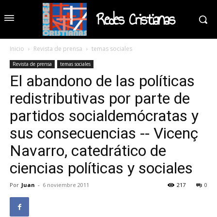
Redes Cristianas
Inicio
Revista de prensa
temas sociales
Revista de prensa
temas sociales
El abandono de las políticas
redistributivas por parte de
partidos socialdemócratas y
sus consecuencias -- Vicenç
Navarro, catedrático de
ciencias políticas y sociales
Por
Juan
-
6 noviembre 2011
217
0