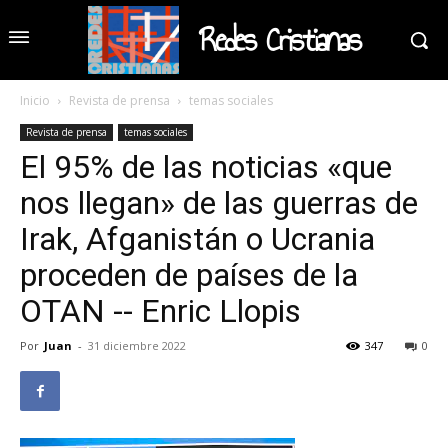
Redes Cristianas
Inicio
Revista de prensa
temas sociales
Revista de prensa
temas sociales
El 95% de las noticias «que
nos llegan» de las guerras de
Irak, Afganistán o Ucrania
proceden de países de la
OTAN -- Enric Llopis
Por
Juan
-
31 diciembre 2022
347
0