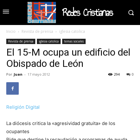
Redes Cristianas
Inicio
Revista de prensa
iglesia catolica
Revista de prensa
iglesia catolica
temas sociales
El 15-M ocupa un edificio del
Obispado de León
Por
Juan
-
17 mayo 2012
294
0
Religión Digital
La diócesis critica la «agresividad gratuita» de los
ocupantes
Pide que destine la recaudación a programas de ayuda