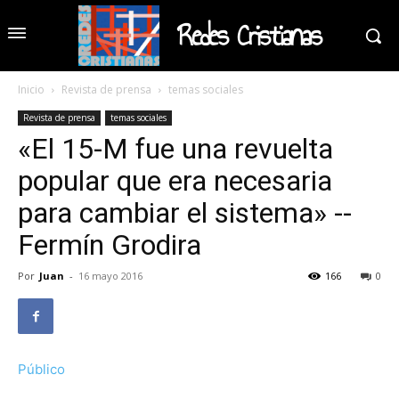
Redes Cristianas
Inicio
Revista de prensa
temas sociales
Revista de prensa
temas sociales
«El 15-M fue una revuelta
popular que era necesaria
para cambiar el sistema» --
Fermín Grodira
Por
Juan
-
16 mayo 2016
166
0
Público