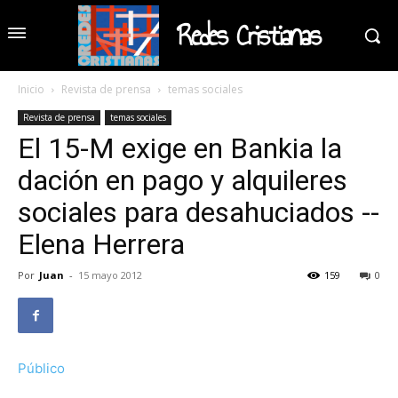
Redes Cristianas
Inicio
Revista de prensa
temas sociales
Revista de prensa
temas sociales
El 15-M exige en Bankia la
dación en pago y alquileres
sociales para desahuciados --
Elena Herrera
Por
Juan
-
15 mayo 2012
159
0
Público