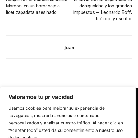
Marcos’ en un homenaje a
desigualdad y los grandes
líder zapatista asesinado
impuestos -- Leonardo Boff,
teólogo y escritor
Juan
Valoramos tu privacidad
Redes Cristianas
Usamos cookies para mejorar su experiencia de
Una mirada alternativa sobre la Iglesia católica y la sociedad
- Colectivos de Redes Cristianas
navegación, mostrarle anuncios o contenidos
personalizados y analizar nuestro tráfico. Al hacer clic en
“Aceptar todo” usted da su consentimiento a nuestro uso
de las cookies.