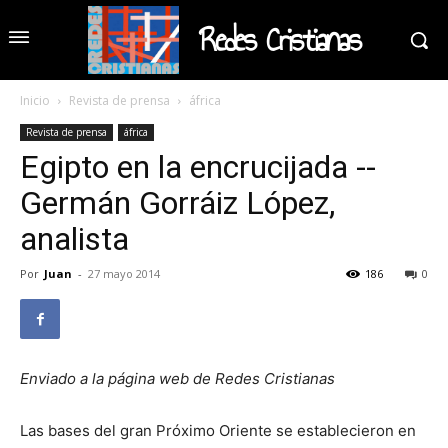
Redes Cristianas
Inicio
Revista de prensa
áfrica
Revista de prensa
áfrica
Egipto en la encrucijada --
Germán Gorráiz López,
analista
Por
Juan
-
27 mayo 2014
186
0
Enviado a la página web de Redes Cristianas
Las bases del gran Próximo Oriente se establecieron en