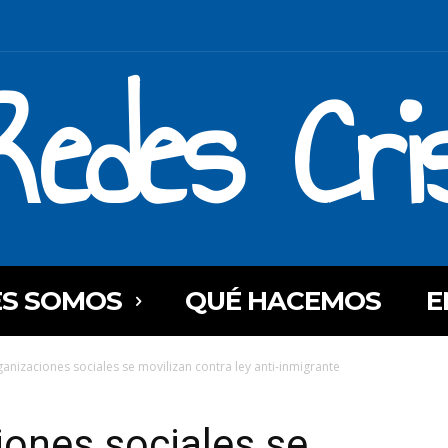
Redes Cri
ES SOMOS
QUÉ HACEMOS
E
anizaciones sociales se movilizan contra ley anti-inmigrante
ones sociales se