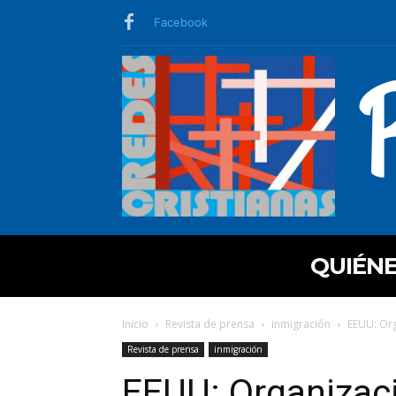
Facebook
QUIÉN
Inicio
Revista de prensa
inmigración
EEUU: Org
Revista de prensa
inmigración
EEUU: Organizaci