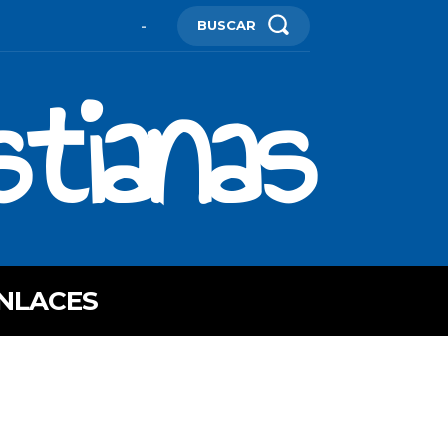
BUSCAR
-
stianas
NLACES