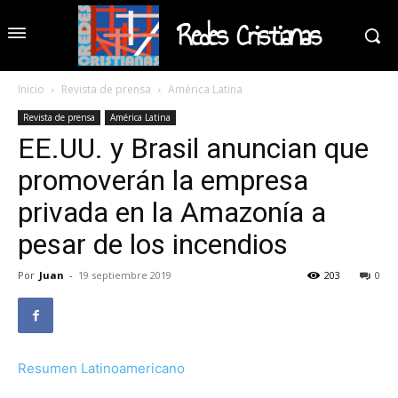
Redes Cristianas
Inicio
Revista de prensa
América Latina
Revista de prensa
América Latina
EE.UU. y Brasil anuncian que
promoverán la empresa
privada en la Amazonía a
pesar de los incendios
Por
Juan
-
19 septiembre 2019
203
0
Resumen Latinoamericano