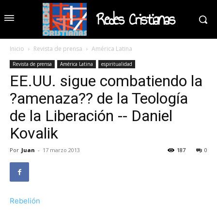
Redes Cristianas
Inicio
Revista de prensa
América Latina
Revista de prensa
América Latina
espiritualidad
EE.UU. sigue combatiendo la
?amenaza?? de la Teología
de la Liberación -- Daniel
Kovalik
Por
Juan
-
17 marzo 2013
187
0
Rebelión