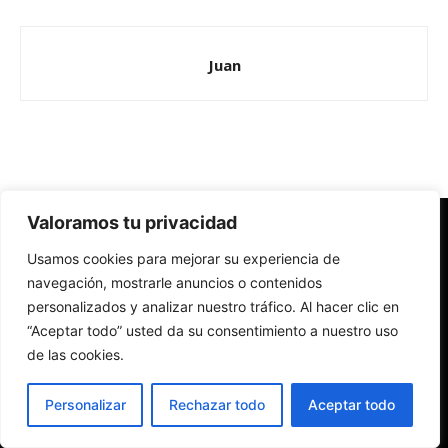
Juan
Valoramos tu privacidad
Redes Cristianas
Usamos cookies para mejorar su experiencia de
Una mirada alternativa sobre la Iglesia católica y la sociedad
- Colectivos de Redes Cristianas
navegación, mostrarle anuncios o contenidos
personalizados y analizar nuestro tráfico. Al hacer clic en
“Aceptar todo” usted da su consentimiento a nuestro uso
de las cookies.
Personalizar
Rechazar todo
Aceptar todo