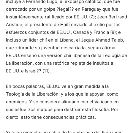
incluye a Fernando Lugo, el exobispo católico, que fue
derrocado por un golpe ?legal?? en Paraguay que fue
instantáneamente ratificado por EE.UU. (7); Jean Bertrand
Aristide, el presidente de Haití enviado al exilio por los
esfuerzos conjuntos de EE.UU., Canadá y Francia (8); e
incluso un líder chií en el Líbano, el Jeque Ahmed Taleb,
que «durante su juventud descarriada, según afirma
EE.UU. enseñó una versión chií libanesa de la Teología de
La liberación, con una retórica repleta de insultos a
EE.UU. e Israel?? (11).
En pocas palabras, EE.UU. ve en gran medida a la
Teología de la Liberación, y a los que la apoyan, como
enemigos. Y se considera alineado con el Vaticano en
sus esfuerzos mutuos para destruir esta filosofía. Por
cierto, esto tiene consecuencias prácticas.
Solo un ejemplo: un cable de la embajada del 9 de junio