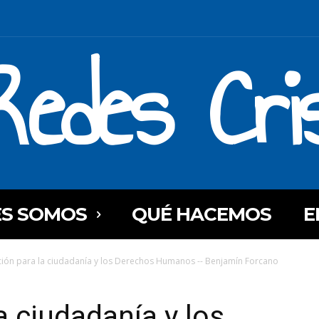
Redes Cri
ES SOMOS
QUÉ HACEMOS
E
ión para la ciudadanía y los Derechos Humanos -- Benjamín Forcano
a ciudadanía y los