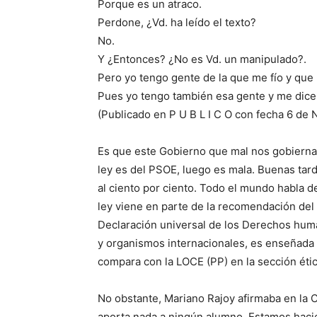
Porque es un atraco.
Perdone, ¿Vd. ha leído el texto?
No.
Y ¿Entonces? ¿No es Vd. un manipulado?.
Pero yo tengo gente de la que me fío y que 
Pues yo tengo también esa gente y me dice 
(Publicado en P U B L I C O con fecha 6 de
Es que este Gobierno que mal nos gobierna?
ley es del PSOE, luego es mala. Buenas tard
al ciento por ciento. Todo el mundo habla d
ley viene en parte de la recomendación del
Declaración universal de los Derechos huma
y organismos internacionales, es enseñada p
compara con la LOCE (PP) en la sección ética
No obstante, Mariano Rajoy afirmaba en la C
aporta nada a ningún alumno. Estamos haci