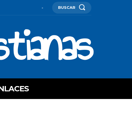
BUSCAR
-
stianas
NLACES