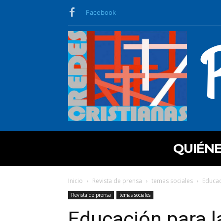
Facebook
QUIÉN
Inicio
Revista de prensa
temas sociales
Educac
Revista de prensa
temas sociales
Educación para l