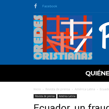
Facebook
QUIÉN
Inicio
Revista de prensa
América Latina
Ecuado
Revista de prensa
América Latina
Ecuador, un fraud