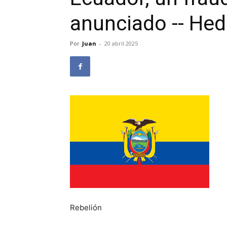
anunciado -- Hed
Por
Juan
-
20 abril 2025
Rebelión