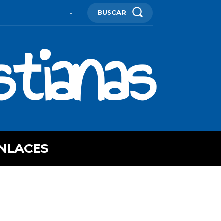
BUSCAR
-
stianas
NLACES