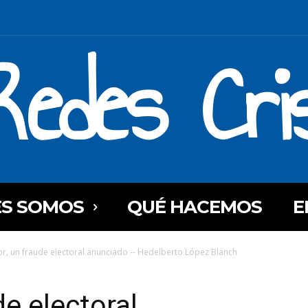
Redes Cri
ES SOMOS
QUÉ HACEMOS
E
r, un fraude electoral anunciado -- Hedelberto López Blanch
e electoral