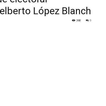
elberto López Blanch
368
0