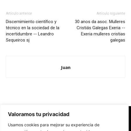
Artículo anterior
Artículo siguiente
Discernimiento científico y
30 anos da asoc. Mulleres
técnico en la sociedad de la
Cristiás Galegas Exeria --
incertidumbre -- Leandro
Exeria mulleres cristias
Sequeiros sj
galegas
Juan
Valoramos tu privacidad
Redes Cristianas
Usamos cookies para mejorar su experiencia de
Una mirada alternativa sobre la Iglesia católica y la sociedad
- Colectivos de Redes Cristianas