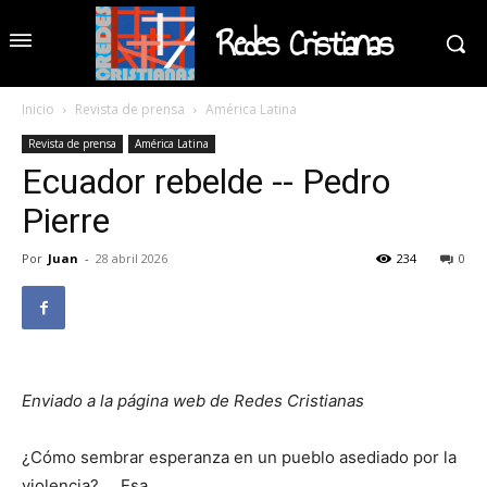
Redes Cristianas
Inicio
Revista de prensa
América Latina
Revista de prensa
América Latina
Ecuador rebelde -- Pedro
Pierre
Por
Juan
-
28 abril 2026
234
0
Enviado a la página web de Redes Cristianas
¿Cómo sembrar esperanza en un pueblo asediado por la
violencia? … Esa