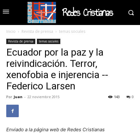
Redes Cristianas
Inicio
Revista de prensa
temas sociales
Revista de prensa
temas sociales
Ecuador por la paz y la
reivindicación. Terror,
xenofobia e injerencia --
Federico Larsen
Por
Juan
-
22 noviembre 2015
143
0
Enviado a la página web de Redes Cristianas