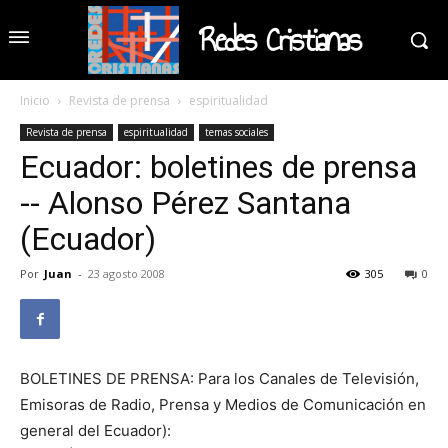
Redes Cristianas
Inicio
Revista de prensa
espiritualidad
Revista de prensa
espiritualidad
temas sociales
Ecuador: boletines de prensa
-- Alonso Pérez Santana
(Ecuador)
Por
Juan
-
23 agosto 2008
305
0
BOLETINES DE PRENSA: Para los Canales de Televisión,
Emisoras de Radio, Prensa y Medios de Comunicación en
general del Ecuador):