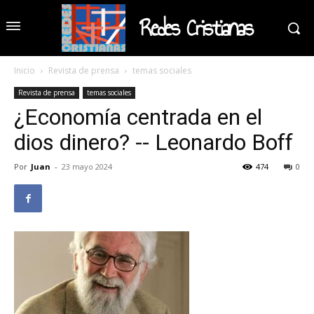
Redes Cristianas
Inicio
Revista de prensa
temas sociales
Revista de prensa
temas sociales
¿Economía centrada en el
dios dinero? -- Leonardo Boff
Por
Juan
-
23 mayo 2024
474
0