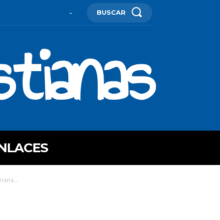
BUSCAR
-
stianas
NLACES
iana...