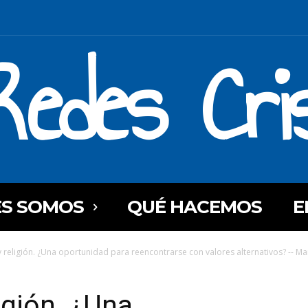
Redes Cri
ES SOMOS
QUÉ HACEMOS
E
 religión. ¿Una oportunidad para reencontrarse con valores alternativos? -- Mar
igión. ¿Una