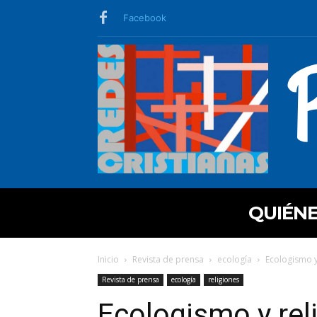
Facebook
QUIÉN
Inicio
Revista de prensa
ecología
Ecologismo y
Revista de prensa
ecología
religiones
Ecologismo y rel