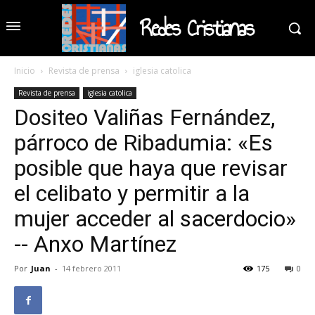
Redes Cristianas
Inicio
Revista de prensa
iglesia catolica
Revista de prensa
iglesia catolica
Dositeo Valiñas Fernández,
párroco de Ribadumia: «Es
posible que haya que revisar
el celibato y permitir a la
mujer acceder al sacerdocio»
-- Anxo Martínez
Por
Juan
-
14 febrero 2011
175
0