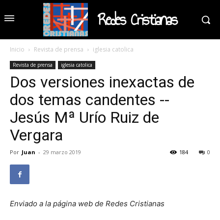
Redes Cristianas
Inicio
Revista de prensa
iglesia catolica
Revista de prensa
iglesia catolica
Dos versiones inexactas de
dos temas candentes --
Jesús Mª Urío Ruiz de
Vergara
Por
Juan
-
29 marzo 2019
184
0
Enviado a la página web de Redes Cristianas