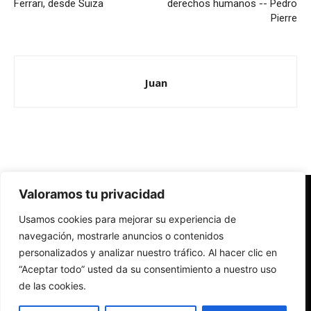
Ferrari, desde Suiza
derechos humanos -- Pedro
Pierre
Juan
Valoramos tu privacidad
Redes Cristianas
Usamos cookies para mejorar su experiencia de
Una mirada alternativa sobre la Iglesia católica y la sociedad
- Colectivos de Redes Cristianas
navegación, mostrarle anuncios o contenidos
personalizados y analizar nuestro tráfico. Al hacer clic en
“Aceptar todo” usted da su consentimiento a nuestro uso
de las cookies.