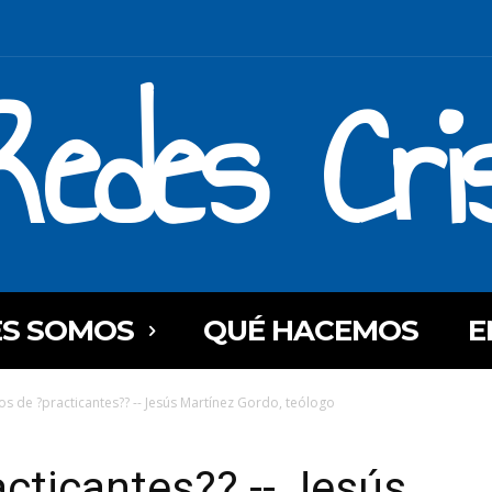
Redes Cri
ES SOMOS
QUÉ HACEMOS
E
os de ?practicantes?? -- Jesús Martínez Gordo, teólogo
acticantes?? -- Jesús