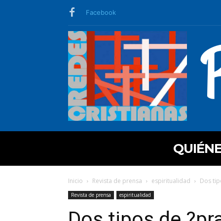
Facebook
QUIÉN
Inicio
Revista de prensa
espiritualidad
Dos tip
Revista de prensa
espiritualidad
Dos tipos de ?pr