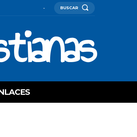
BUSCAR
-
stianas
NLACES