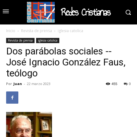
Redes Cristianas
Inicio
Revista de prensa
iglesia catolica
Revista de prensa
iglesia catolica
Dos parábolas sociales --
José Ignacio González Faus,
teólogo
Por
Juan
-
22 marzo 2023
455
0