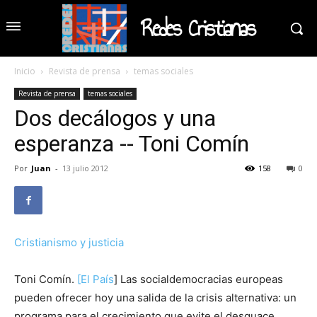
Redes Cristianas
Inicio
Revista de prensa
temas sociales
Revista de prensa
temas sociales
Dos decálogos y una
esperanza -- Toni Comín
Por
Juan
-
13 julio 2012
158
0
Cristianismo y justicia
Toni Comín.
[El País
] Las socialdemocracias europeas
pueden ofrecer hoy una salida de la crisis alternativa: un
programa para el crecimiento que evite el desguace