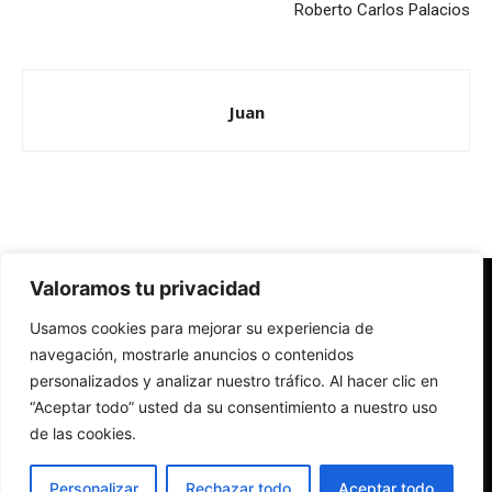
Roberto Carlos Palacios
Juan
Valoramos tu privacidad
Redes Cristianas
Usamos cookies para mejorar su experiencia de
Una mirada alternativa sobre la Iglesia católica y la sociedad
- Colectivos de Redes Cristianas
navegación, mostrarle anuncios o contenidos
personalizados y analizar nuestro tráfico. Al hacer clic en
“Aceptar todo” usted da su consentimiento a nuestro uso
de las cookies.
Personalizar
Rechazar todo
Aceptar todo