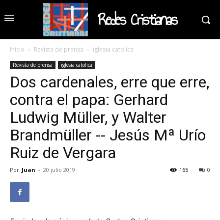
Redes Cristianas
Inicio
Revista de prensa
iglesia catolica
Revista de prensa
iglesia catolica
Dos cardenales, erre que erre,
contra el papa: Gerhard
Ludwig Müller, y Walter
Brandmüller -- Jesús Mª Urío
Ruiz de Vergara
Por
Juan
-
20 julio 2019
165
0