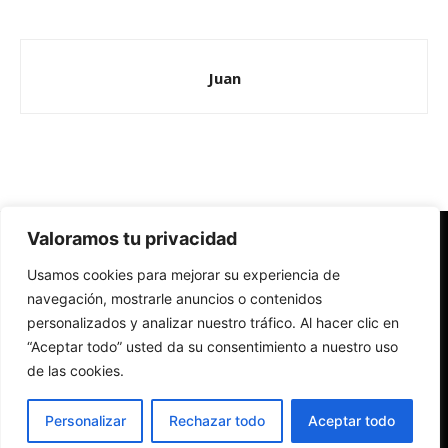
Juan
Valoramos tu privacidad
Redes Cristianas
Usamos cookies para mejorar su experiencia de
Una mirada alternativa sobre la Iglesia católica y la sociedad
- Colectivos de Redes Cristianas
navegación, mostrarle anuncios o contenidos
personalizados y analizar nuestro tráfico. Al hacer clic en
“Aceptar todo” usted da su consentimiento a nuestro uso
de las cookies.
Personalizar
Rechazar todo
Aceptar todo