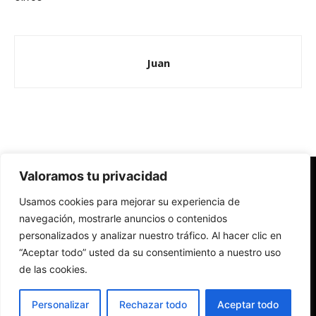
Juan
Valoramos tu privacidad
Redes Cristianas
Usamos cookies para mejorar su experiencia de
Una mirada alternativa sobre la Iglesia católica y la sociedad
- Colectivos de Redes Cristianas
navegación, mostrarle anuncios o contenidos
personalizados y analizar nuestro tráfico. Al hacer clic en
“Aceptar todo” usted da su consentimiento a nuestro uso
de las cookies.
Personalizar
Rechazar todo
Aceptar todo