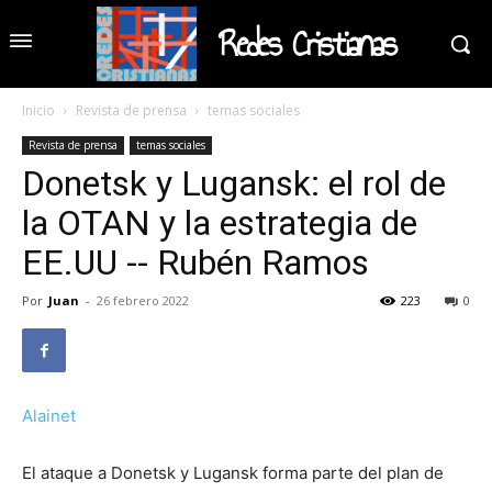
Redes Cristianas
Inicio
Revista de prensa
temas sociales
Revista de prensa
temas sociales
Donetsk y Lugansk: el rol de
la OTAN y la estrategia de
EE.UU -- Rubén Ramos
Por
Juan
-
26 febrero 2022
223
0
Alainet
El ataque a Donetsk y Lugansk forma parte del plan de