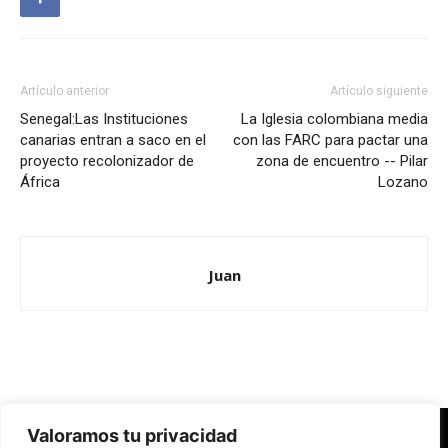
Artículo anterior
Artículo siguiente
Senegal:Las Instituciones
La Iglesia colombiana media
canarias entran a saco en el
con las FARC para pactar una
proyecto recolonizador de
zona de encuentro -- Pilar
África
Lozano
Juan
Valoramos tu privacidad
Redes Cristianas