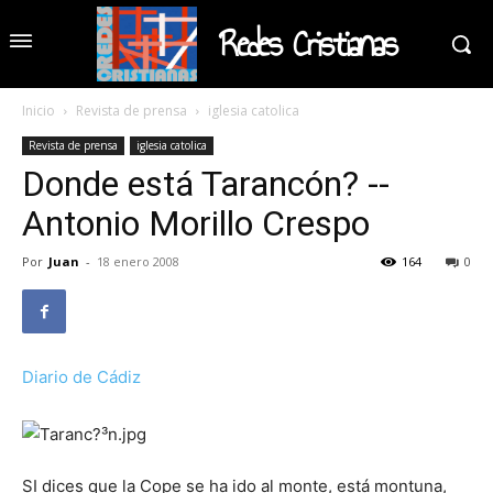
Redes Cristianas
Inicio
Revista de prensa
iglesia catolica
Revista de prensa
iglesia catolica
Donde está Tarancón? --
Antonio Morillo Crespo
Por
Juan
-
18 enero 2008
164
0
Diario de Cádiz
SI dices que la Cope se ha ido al monte, está montuna,