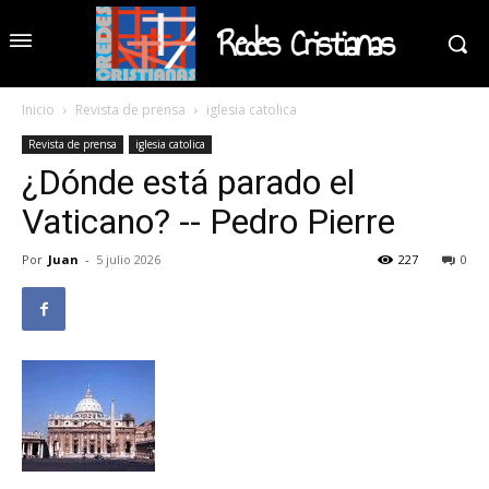
Redes Cristianas
Inicio
Revista de prensa
iglesia catolica
Revista de prensa
iglesia catolica
¿Dónde está parado el
Vaticano? -- Pedro Pierre
Por
Juan
-
5 julio 2026
227
0