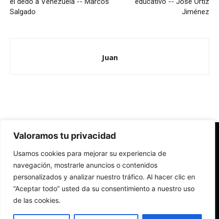
el dedo a Venezuela -- Marcos
educativo -- José Ortiz
Salgado
Jiménez
Juan
Valoramos tu privacidad
Redes Cristianas
Usamos cookies para mejorar su experiencia de
Una mirada alternativa sobre la Iglesia católica y la sociedad
- Colectivos de Redes Cristianas
navegación, mostrarle anuncios o contenidos
personalizados y analizar nuestro tráfico. Al hacer clic en
“Aceptar todo” usted da su consentimiento a nuestro uso
de las cookies.