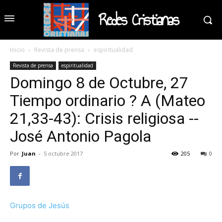
Redes Cristianas
Inicio
Revista de prensa
espiritualidad
Revista de prensa
espiritualidad
Domingo 8 de Octubre, 27
Tiempo ordinario ? A (Mateo
21,33-43): Crisis religiosa --
José Antonio Pagola
Por
Juan
-
5 octubre 2017
205
0
Grupos de Jesús