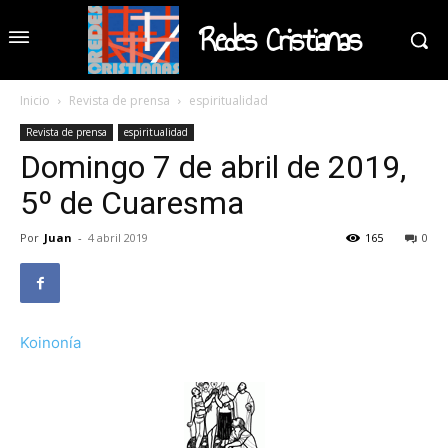
Redes Cristianas
Inicio
Revista de prensa
espiritualidad
Revista de prensa
espiritualidad
Domingo 7 de abril de 2019,
5º de Cuaresma
Por
Juan
-
4 abril 2019
165
0
Koinonía