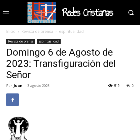
Redes Cristianas
Inicio
Revista de prensa
espiritualidad
Revista de prensa
espiritualidad
Domingo 6 de Agosto de
2023: Transfiguración del
Señor
Por
Juan
-
3 agosto 2023
519
0