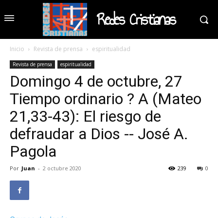
Redes Cristianas
Inicio
Revista de prensa
espiritualidad
Revista de prensa
espiritualidad
Domingo 4 de octubre, 27
Tiempo ordinario ? A (Mateo
21,33-43): El riesgo de
defraudar a Dios -- José A.
Pagola
Por
Juan
-
2 octubre 2020
239
0