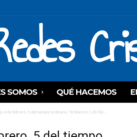
Redes Cri
ES SOMOS
QUÉ HACEMOS
E
 4 de febrero, 5 del tiempo ordinario ? B (Marcos 1,29-39):...
rero, 5 del tiempo