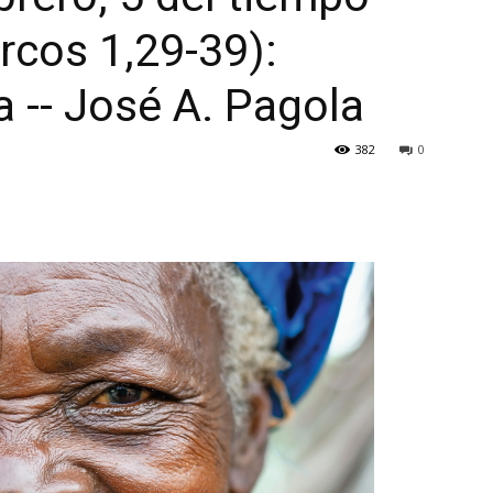
rcos 1,29-39):
a -- José A. Pagola
382
0