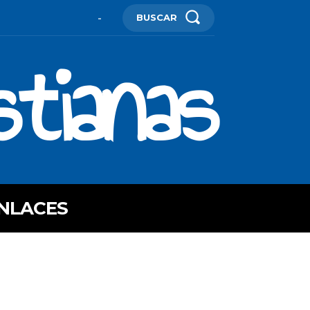
BUSCAR
-
stianas
NLACES