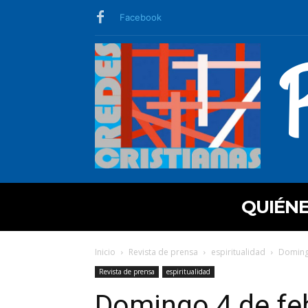
Facebook
QUIÉN
Inicio
Revista de prensa
espiritualidad
Domingo
Revista de prensa
espiritualidad
Domingo 4 de feb