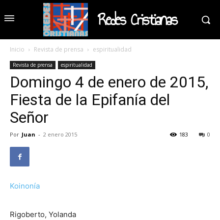
Redes Cristianas
Inicio
Revista de prensa
espiritualidad
Revista de prensa
espiritualidad
Domingo 4 de enero de 2015,
Fiesta de la Epifanía del
Señor
Por
Juan
-
2 enero 2015
183
0
Koinonía
Rigoberto, Yolanda