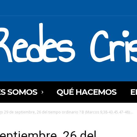
Redes Cri
ES SOMOS
QUÉ HACEMOS
E
 29 de septiembre, 26 del tiempo ordinario ? B (Marcos 9,38-43.45.47-48):...
eptiembre, 26 del