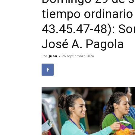
tiempo ordinario
43.45.47-48): Son
José A. Pagola
Por
Juan
-
26 septiembre 2024