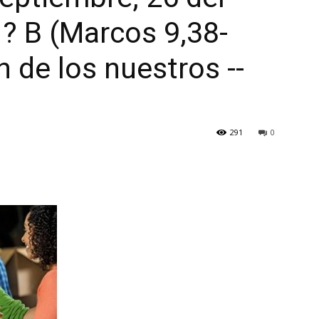
 ? B (Marcos 9,38-
 de los nuestros --
291
0