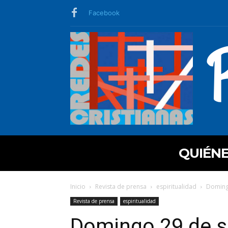
Facebook
QUIÉN
Inicio
Revista de prensa
espiritualidad
Domingo
Revista de prensa
espiritualidad
Domingo 29 de s