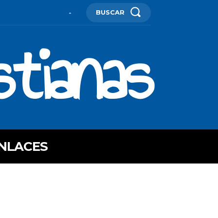
BUSCAR
-
stianas
NLACES