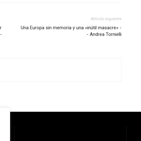
Artículo siguiente
r
Una Europa sin memoria y una «inútil masacre» -
-
- Andrea Tornielli