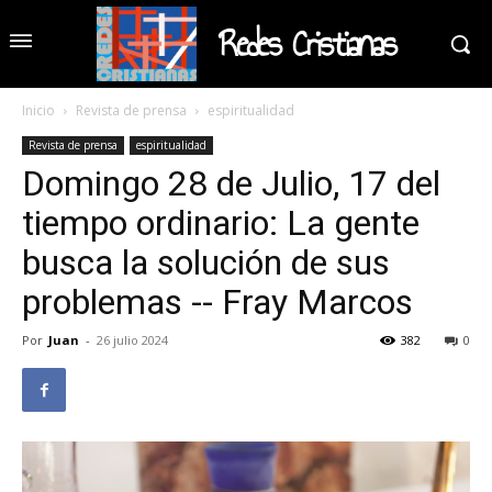
Redes Cristianas
Inicio
Revista de prensa
espiritualidad
Revista de prensa
espiritualidad
Domingo 28 de Julio, 17 del
tiempo ordinario: La gente
busca la solución de sus
problemas -- Fray Marcos
Por
Juan
-
26 julio 2024
382
0