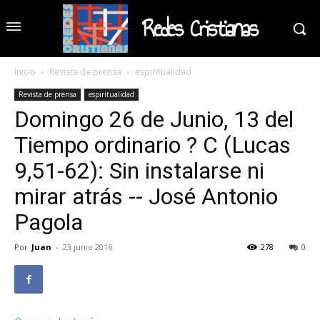
Redes Cristianas
Inicio
Revista de prensa
espiritualidad
Revista de prensa
espiritualidad
Domingo 26 de Junio, 13 del
Tiempo ordinario ? C (Lucas
9,51-62): Sin instalarse ni
mirar atrás -- José Antonio
Pagola
Por
Juan
-
23 junio 2016
278
0