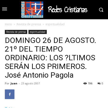
Redes Cristianas
Inicio
Revista de prensa
espiritualidad
Revista de prensa
espiritualidad
DOMINGO 26 DE AGOSTO.
21º DEL TIEMPO
ORDINARIO: LOS ?LTIMOS
SERÁN LOS PRIMEROS.
José Antonio Pagola
Por
Juan
-
23 agosto 2007
196
0