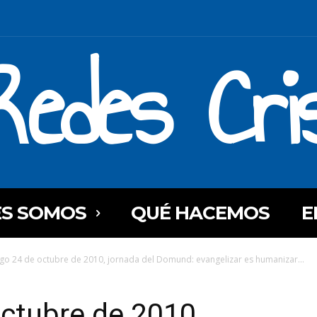
Redes Cri
ES SOMOS
QUÉ HACEMOS
E
o 24 de octubre de 2010, jornada del Domund: evangelizar es humanizar...
ctubre de 2010,