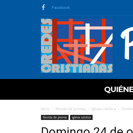
Facebook
QUIÉN
Inicio
Revista de prensa
iglesia catolica
Doming
Revista de prensa
iglesia catolica
Domingo 24 de o