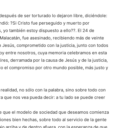
después de ser torturado lo dejaron libre, diciéndole:
ondió: ?Si Cristo fue perseguido y muerto por
s, yo también estoy dispuesto a ello??. El 24 de
n Malacatán, fue asesinado, recibiendo más de veinte
n Jesús, comprometido con la justicia, junto con todos
 hoy entre nosotros, cuya memoria celebramos en esta
es, derramada por la causa de Jesús y de la justicia,
rio el compromiso por otro mundo posible, más justo y
 realidad, no sólo con la palabra, sino sobre todo con
ra que nos vea pueda decir: a tu lado se puede creer
 de que el modelo de sociedad que deseamos comienza
ones bien hechas, sobre todo al servicio de la gente
ajo arriba y de dentro afuera, con la esperanza de que