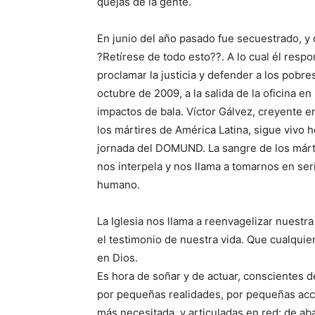
quejas de la gente.
En junio del año pasado fue secuestrado, y 
?Retírese de todo esto??. A lo cual él resp
proclamar la justicia y defender a los pobre
octubre de 2009, a la salida de la oficina e
impactos de bala. Víctor Gálvez, creyente e
los mártires de América Latina, sigue vivo
jornada del DOMUND. La sangre de los mártir
nos interpela y nos llama a tomarnos en se
humano.
La Iglesia nos llama a reenvagelizar nuestra
el testimonio de nuestra vida. Que cualquie
en Dios.
Es hora de soñar y de actuar, conscientes
por pequeñas realidades, por pequeñas acci
más necesitada, y articuladas en red: de ab