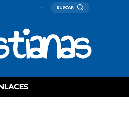
BUSCAR
-
stianas
NLACES