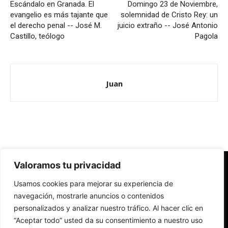
Escándalo en Granada. El
Domingo 23 de Noviembre,
evangelio es más tajante que
solemnidad de Cristo Rey: un
el derecho penal -- José M.
juicio extraño -- José Antonio
Castillo, teólogo
Pagola
Juan
Valoramos tu privacidad
Redes Cristianas
Usamos cookies para mejorar su experiencia de
Una mirada alternativa sobre la Iglesia católica y la sociedad
- Colectivos de Redes Cristianas
navegación, mostrarle anuncios o contenidos
personalizados y analizar nuestro tráfico. Al hacer clic en
“Aceptar todo” usted da su consentimiento a nuestro uso