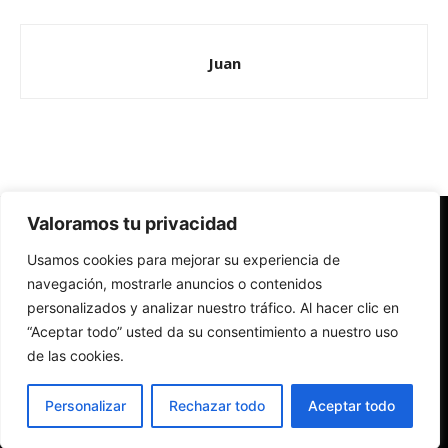
Juan
Valoramos tu privacidad
Redes Cristianas
Usamos cookies para mejorar su experiencia de
Una mirada alternativa sobre la Iglesia católica y la sociedad
- Colectivos de Redes Cristianas
navegación, mostrarle anuncios o contenidos
personalizados y analizar nuestro tráfico. Al hacer clic en
“Aceptar todo” usted da su consentimiento a nuestro uso
de las cookies.
Personalizar
Rechazar todo
Aceptar todo