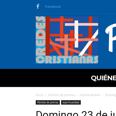
Facebook
QUIÉN
Inicio
Revista de prensa
espiritualidad
Domingo
Revista de prensa
espiritualidad
Domingo 23 de ju