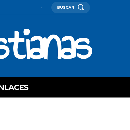
BUSCAR
-
stianas
NLACES