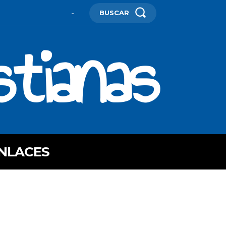
BUSCAR
-
stianas
NLACES