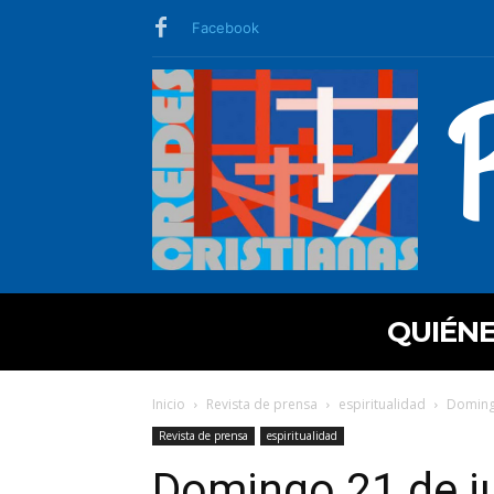
Facebook
QUIÉN
Inicio
Revista de prensa
espiritualidad
Domingo
Revista de prensa
espiritualidad
Domingo 21 de ju