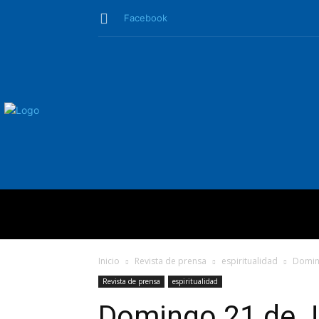
Facebook
QUIÉNES SO
Inicio
Revista de prensa
espiritualidad
Doming
Revista de prensa
espiritualidad
Domingo 21 de J