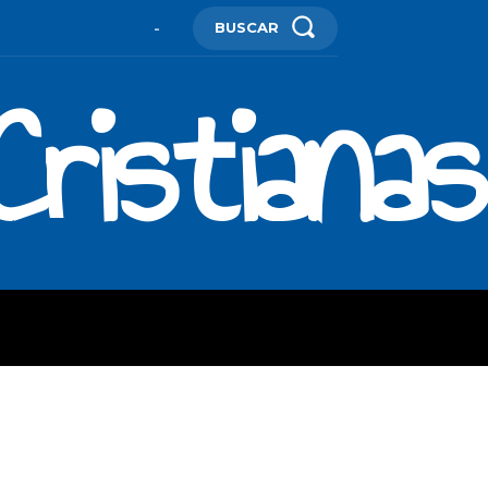
BUSCAR
-
ristianas
ES
MORE