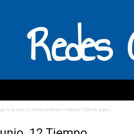
Redes C
MOS
QUÉ HACEMOS
ENLAC
o 21 de Junio, 12 Tiempo ordinario ? A (Mateo 10,26-33): Seguir...
unio, 12 Tiempo