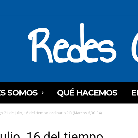
Redes C
ES SOMOS
QUÉ HACEMOS
E
 21 de Julio, 16 del tiempo ordinario ? B (Marcos 6,30-34):...
lio, 16 del tiempo