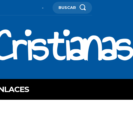
BUSCAR
-
ristianas
NLACES