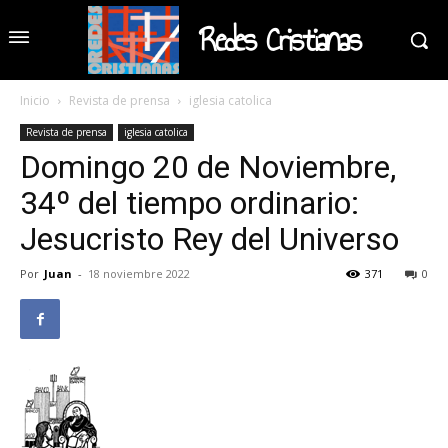
Redes Cristianas
Inicio
Revista de prensa
iglesia catolica
Revista de prensa
iglesia catolica
Domingo 20 de Noviembre,
34º del tiempo ordinario:
Jesucristo Rey del Universo
Por
Juan
-
18 noviembre 2022
371
0