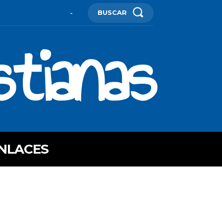
BUSCAR
-
stianas
NLACES