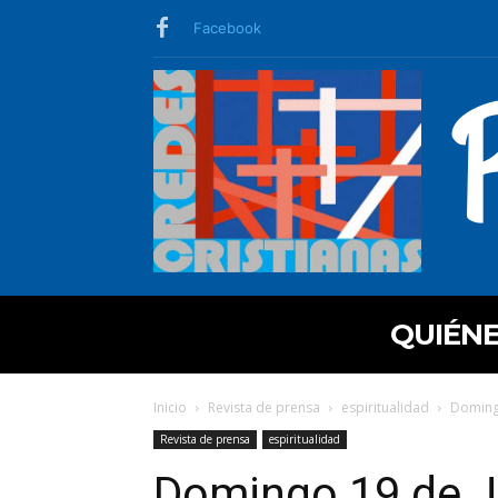
Facebook
QUIÉN
Inicio
Revista de prensa
espiritualidad
Domingo
Revista de prensa
espiritualidad
Domingo 19 de J