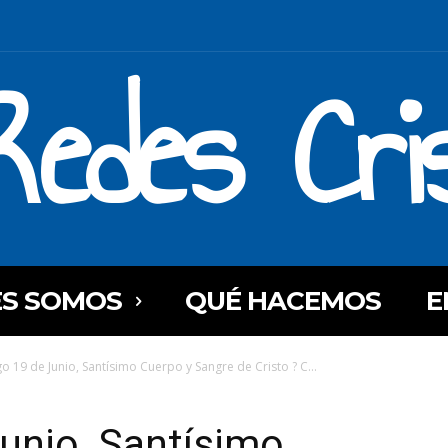
Redes Cri
ES SOMOS
QUÉ HACEMOS
E
 19 de Junio, Santísimo Cuerpo y Sangre de Cristo ? C...
unio, Santísimo