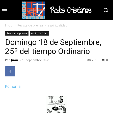
Redes Cristianas
Inicio
Revista de prensa
espiritualidad
Revista de prensa
espiritualidad
Domingo 18 de Septiembre,
25º del tiempo Ordinario
Por
Juan
-
15 septiembre 2022
268
0
Koinonía