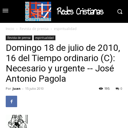
Redes Cristianas
Inicio
Revista de prensa
espiritualidad
Revista de prensa
espiritualidad
Domingo 18 de julio de 2010,
16 del Tiempo ordinario (C):
Necesario y urgente -- José
Antonio Pagola
Por
Juan
-
15 julio 2010
195
0