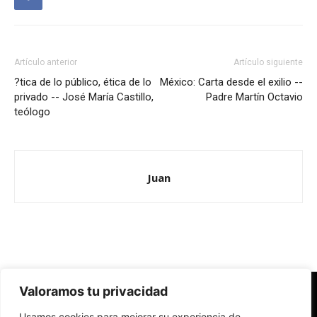
Artículo anterior
Artículo siguiente
?tica de lo público, ética de lo
México: Carta desde el exilio --
privado -- José María Castillo,
Padre Martín Octavio
teólogo
Juan
Valoramos tu privacidad
Redes Cristianas
Usamos cookies para mejorar su experiencia de