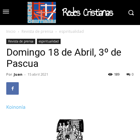
Redes Cristianas
Inicio
Revista de prensa
espiritualidad
Revista de prensa
espiritualidad
Domingo 18 de Abril, 3º de
Pascua
Por
Juan
-
15 abril 2021
189
0
Koinonía