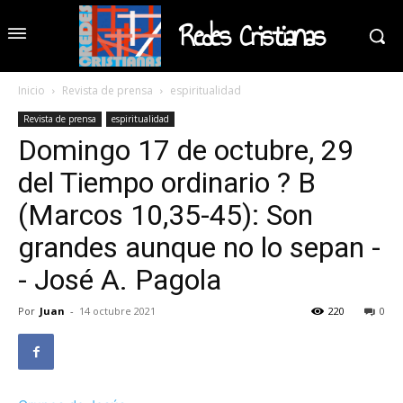
Redes Cristianas
Inicio
Revista de prensa
espiritualidad
Revista de prensa
espiritualidad
Domingo 17 de octubre, 29
del Tiempo ordinario ? B
(Marcos 10,35-45): Son
grandes aunque no lo sepan -
- José A. Pagola
Por
Juan
-
14 octubre 2021
220
0