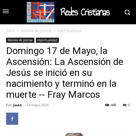
Redes Cristianas
Inicio
Revista de prensa
espiritualidad
Revista de prensa
espiritualidad
Domingo 17 de Mayo, la
Ascensión: La Ascensión de
Jesús se inició en su
nacimiento y terminó en la
muerte -- Fray Marcos
Por
Juan
-
14 mayo 2026
440
0